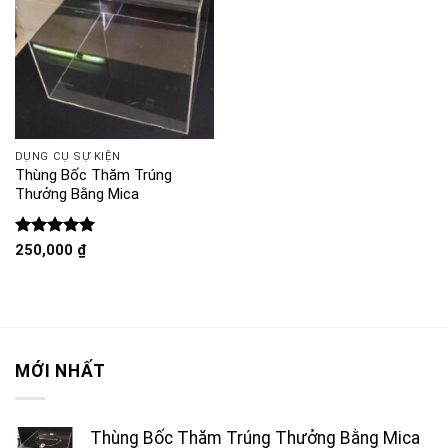
DỤNG CỤ SỰ KIỆN
Thùng Bốc Thăm Trúng
Thưởng Bằng Mica
Được xếp
250,000
₫
hạng
5
5
sao
MỚI NHẤT
Thùng Bốc Thăm Trúng Thưởng Bằng Mica