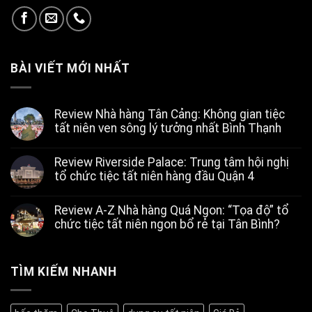
BÀI VIẾT MỚI NHẤT
Review Nhà hàng Tân Cảng: Không gian tiệc
tất niên ven sông lý tưởng nhất Bình Thạnh
Không
có
Review Riverside Palace: Trung tâm hội nghị
bình
luận
tổ chức tiệc tất niên hàng đầu Quận 4
ở
Review
Không
Nhà
có
Review A-Z Nhà hàng Quá Ngon: “Tọa độ” tổ
hàng
bình
Tân
luận
chức tiệc tất niên ngon bổ rẻ tại Tân Bình?
ở
Cảng:
Review
Không
Không
Riverside
có
gian
Palace:
bình
tiệc
Trung
luận
TÌM KIẾM NHANH
tất
ở
tâm
niên
Review
hội
ven
A-
nghị
sông
Z
tổ
lý