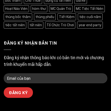
bốc thăm
Cho Thuê
dụng cụ tất niên
Giá Rẻ
Nhà
chức
tưởng
hàng
tiệc
nhất
Hoạt Náo Viên
hòm thư
MC Quản Trò
MC Tiệc Tất Niên
Quá
tất
Bình
Ngon:
niên
Thạnh
“Tọa
hàng
thùng bốc thăm
thùng phiếu
Tiết Kiệm
tiệc cuối năm
độ”
đầu
tổ
Quận
tiệc tất niên
tất niên
Tổ Chức Trò Chơi
year end party
chức
4
tiệc
tất
niên
ngon
ĐĂNG KÝ NHẬN BẢN TIN
bổ
rẻ
tại
Tân
Đăng ký nhận thông báo khi có bản tin mới và chương
Bình?
trình khuyến mãi hấp dẫn.