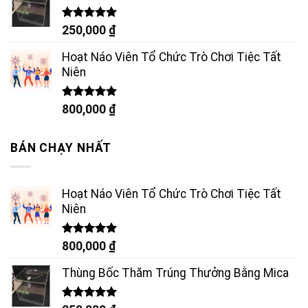
Được xếp
250,000
₫
hạng
5.00
5 sao
Hoạt Náo Viên Tổ Chức Trò Chơi Tiệc Tất
Niên
Được xếp
800,000
₫
hạng
5.00
5 sao
BÁN CHẠY NHẤT
Hoạt Náo Viên Tổ Chức Trò Chơi Tiệc Tất
Niên
Được xếp
800,000
₫
hạng
5.00
5 sao
Thùng Bốc Thăm Trúng Thưởng Bằng Mica