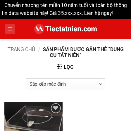
Chuyển nhượng tên miền 10 năm tuổi và toàn bộ thông
tin data website này! Giá 35.xxx.xxx. Liên hệ ngay!
Bỏ qua
Bỏ
qua
nội
dung
TRANG CHỦ
/
SẢN PHẨM ĐƯỢC GẮN THẺ “DỤNG
CỤ TẤT NIÊN”
LỌC
Add to
wishlist