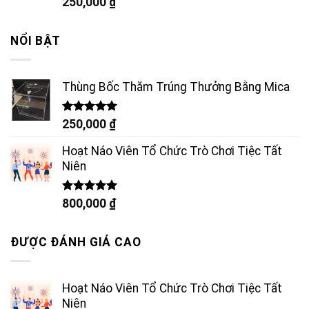
Được xếp
250,000
₫
hạng
5.00
5 sao
NỔI BẬT
Thùng Bốc Thăm Trúng Thưởng Bằng Mica
Được xếp
250,000
₫
hạng
5.00
5 sao
Hoạt Náo Viên Tổ Chức Trò Chơi Tiệc Tất
Niên
Được xếp
800,000
₫
hạng
5.00
5 sao
ĐƯỢC ĐÁNH GIÁ CAO
Hoạt Náo Viên Tổ Chức Trò Chơi Tiệc Tất
Niên