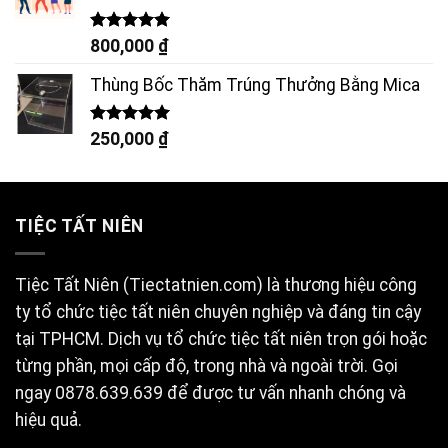
Được xếp
800,000
₫
hạng
5.00
5 sao
Thùng Bốc Thăm Trúng Thưởng Bằng Mica
Được xếp
250,000
₫
hạng
5.00
5 sao
TIỆC TẤT NIÊN
Tiệc Tất Niên (Tiectatnien.com) là thương hiệu công
ty tổ chức tiệc tất niên chuyên nghiệp và đáng tin cậy
tại TPHCM. Dịch vụ tổ chức tiệc tất niên trọn gói hoặc
từng phần, mọi cấp độ, trong nhà và ngoài trời. Gọi
ngay 0878.639.639 để được tư vấn nhanh chóng và
hiệu quả.