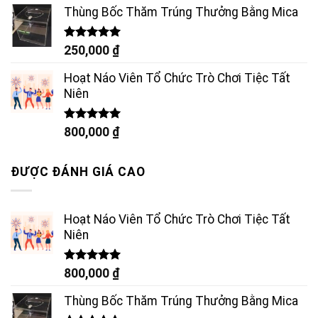
Thùng Bốc Thăm Trúng Thưởng Bằng Mica
Được xếp
250,000
₫
hạng
5.00
5 sao
Hoạt Náo Viên Tổ Chức Trò Chơi Tiệc Tất
Niên
Được xếp
800,000
₫
hạng
5.00
5 sao
ĐƯỢC ĐÁNH GIÁ CAO
Hoạt Náo Viên Tổ Chức Trò Chơi Tiệc Tất
Niên
Được xếp
800,000
₫
hạng
5.00
5 sao
Thùng Bốc Thăm Trúng Thưởng Bằng Mica