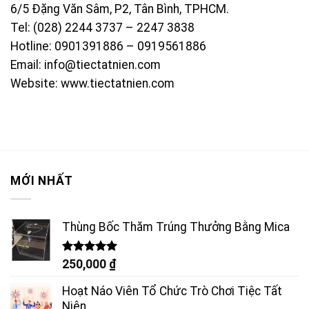
6/5 Đặng Văn Sâm, P2, Tân Bình, TPHCM.
Tel: (028) 2244 3737 – 2247 3838
Hotline: 0901391886 – 0919561886
Email: info@tiectatnien.com
Website:
www.tiectatnien.com
MỚI NHẤT
Thùng Bốc Thăm Trúng Thưởng Bằng Mica
Được xếp
250,000
₫
hạng
5.00
5 sao
Hoạt Náo Viên Tổ Chức Trò Chơi Tiệc Tất
Niên