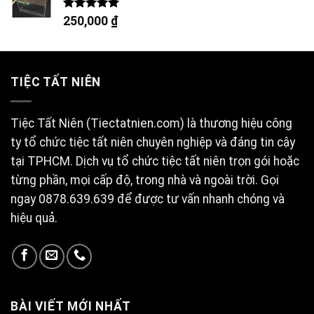
Được xếp
250,000
₫
hạng
5.00
5 sao
TIỆC TẤT NIÊN
Tiệc Tất Niên (Tiectatnien.com) là thương hiệu công
ty tổ chức tiệc tất niên chuyên nghiệp và đáng tin cậy
tại TPHCM. Dịch vụ tổ chức tiệc tất niên trọn gói hoặc
từng phần, mọi cấp độ, trong nhà và ngoài trời. Gọi
ngay 0878.639.639 để được tư vấn nhanh chóng và
hiệu quả.
BÀI VIẾT MỚI NHẤT