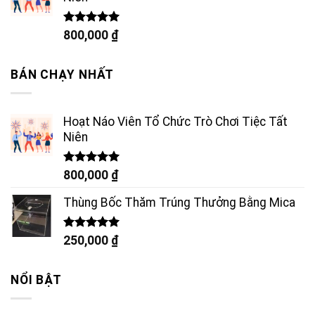
Được xếp
800,000
₫
hạng
5.00
5 sao
BÁN CHẠY NHẤT
Hoạt Náo Viên Tổ Chức Trò Chơi Tiệc Tất
Niên
Được xếp
800,000
₫
hạng
5.00
5 sao
Thùng Bốc Thăm Trúng Thưởng Bằng Mica
Được xếp
250,000
₫
hạng
5.00
5 sao
NỔI BẬT