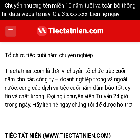
Chuyển nhượng tên miền 10 năm tuổi và toàn bộ thông
tin data website này! Giá 35.xxx.xxx. Liên hệ ngay!
Bỏ qua
Bỏ
qua
nội
dung
Tổ chức tiệc cuối năm chuyên nghiệp
.
Tiectatnien.com là đơn vị
chuyên tổ chức tiệc cuối
năm
cho các công ty – doanh nghiệp trong và ngoài
nước, cung cấp dịch vụ tiệc cuối năm đảm bảo tốt, uy
tín và chất lượng. Đội ngũ chuyên viên Tư vấn 24 giờ
trong ngày. Hãy liên hệ ngay chúng tôi để được hỗ trợ.
TIỆC TẤT NIÊN (WWW.TIECTATNIEN.COM)