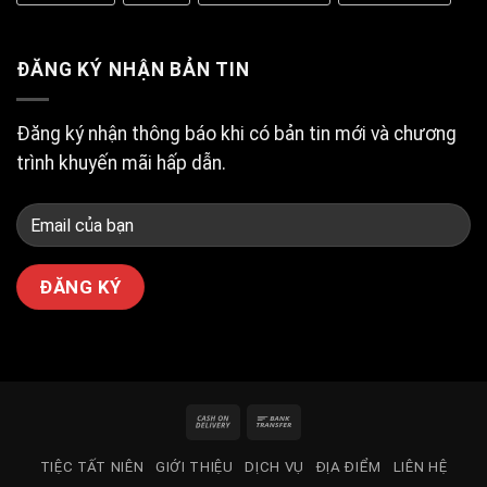
tiệc
tất
niên
ngon
ĐĂNG KÝ NHẬN BẢN TIN
bổ
rẻ
tại
Tân
Đăng ký nhận thông báo khi có bản tin mới và chương
Bình?
trình khuyến mãi hấp dẫn.
Cash
Bank
On
Transfer
TIỆC TẤT NIÊN
GIỚI THIỆU
DỊCH VỤ
ĐỊA ĐIỂM
LIÊN HỆ
Delivery