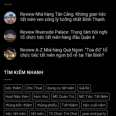
Review Nhà hàng Tân Cảng: Không gian tiệc
tất niên ven sông lý tưởng nhất Bình Thạnh
Không
có
Review Riverside Palace: Trung tâm hội nghị
bình
luận
tổ chức tiệc tất niên hàng đầu Quận 4
ở
Review
Không
Nhà
có
Review A-Z Nhà hàng Quá Ngon: “Tọa độ” tổ
hàng
bình
Tân
luận
chức tiệc tất niên ngon bổ rẻ tại Tân Bình?
ở
Cảng:
Review
Không
Không
Riverside
có
gian
Palace:
bình
tiệc
Trung
luận
TÌM KIẾM NHANH
tất
ở
tâm
niên
Review
hội
ven
A-
nghị
sông
Z
tổ
lý
bốc thăm
Cho Thuê
dụng cụ tất niên
Giá Rẻ
Nhà
chức
tưởng
hàng
tiệc
nhất
Hoạt Náo Viên
hòm thư
MC Quản Trò
MC Tiệc Tất Niên
Quá
tất
Bình
Ngon:
niên
Thạnh
“Tọa
hàng
thùng bốc thăm
thùng phiếu
Tiết Kiệm
tiệc cuối năm
độ”
đầu
tổ
Quận
tiệc tất niên
tất niên
Tổ Chức Trò Chơi
year end party
chức
4