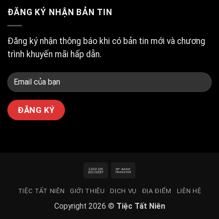
ngon
ĐĂNG KÝ NHẬN BẢN TIN
bổ
rẻ
tại
Tân
Đăng ký nhận thông báo khi có bản tin mới và chương
Bình?
trình khuyến mãi hấp dẫn.
Cash
Bank
On
Transfer
TIỆC TẤT NIÊN
GIỚI THIỆU
DỊCH VỤ
ĐỊA ĐIỂM
LIÊN HỆ
Delivery
Copyright 2026 ©
Tiệc Tất Niên