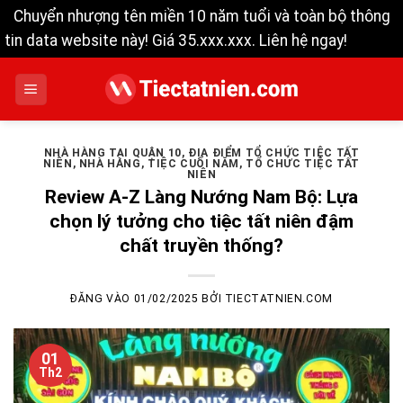
Chuyển nhượng tên miền 10 năm tuổi và toàn bộ thông
tin data website này! Giá 35.xxx.xxx. Liên hệ ngay!
Bỏ qua
Bỏ
qua
nội
dung
NHÀ HÀNG TẠI QUẬN 10
,
ĐỊA ĐIỂM TỔ CHỨC TIỆC TẤT
NIÊN
,
NHÀ HÀNG
,
TIỆC CUỐI NĂM
,
TỔ CHỨC TIỆC TẤT
NIÊN
Review A-Z Làng Nướng Nam Bộ: Lựa
chọn lý tưởng cho tiệc tất niên đậm
chất truyền thống?
ĐĂNG VÀO
01/02/2025
BỞI
TIECTATNIEN.COM
01
Th2