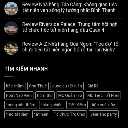
Review Nhà hàng Tân Cảng: Không gian tiệc
tất niên ven sông lý tưởng nhất Bình Thạnh
Không
có
Review Riverside Palace: Trung tâm hội nghị
bình
luận
tổ chức tiệc tất niên hàng đầu Quận 4
ở
Review
Không
Nhà
có
Review A-Z Nhà hàng Quá Ngon: “Tọa độ” tổ
hàng
bình
Tân
luận
chức tiệc tất niên ngon bổ rẻ tại Tân Bình?
ở
Cảng:
Review
Không
Không
Riverside
có
gian
Palace:
bình
tiệc
Trung
luận
TÌM KIẾM NHANH
tất
ở
tâm
niên
Review
hội
ven
A-
nghị
sông
Z
tổ
lý
bốc thăm
Cho Thuê
dụng cụ tất niên
Giá Rẻ
Nhà
chức
tưởng
hàng
tiệc
nhất
Hoạt Náo Viên
hòm thư
MC Quản Trò
MC Tiệc Tất Niên
Quá
tất
Bình
Ngon:
niên
Thạnh
“Tọa
hàng
thùng bốc thăm
thùng phiếu
Tiết Kiệm
tiệc cuối năm
độ”
đầu
tổ
Quận
tiệc tất niên
tất niên
Tổ Chức Trò Chơi
year end party
chức
4
tiệc
tất
niên