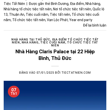
Tiệc Tất Niên
|
Được gắn thẻ
Bình Dương
,
Địa điểm
,
Nhà hàng
,
Nhà hàng tổ chức tiệc tất niên
,
Nơi tổ chức tiệc tất niên
,
Quốc lộ
13
,
Thuận An
,
Tiệc cuối năm
,
Tiệc tất niên
,
Tổ chức tiệc cuối
năm
,
Tổ chức tiệc tất niên
,
Vạn Lộc Phát
,
Year end party
Để lại bình luận
NHÀ HÀNG TẠI THỦ ĐỨC
,
ĐỊA ĐIỂM TỔ CHỨC TIỆC TẤT
NIÊN
,
NHÀ HÀNG
,
TIỆC CUỐI NĂM
,
TỔ CHỨC TIỆC TẤT
NIÊN
Nhà Hàng Claris Palace tại 22 Hiệp
Bình, Thủ Đức
ĐĂNG VÀO
07/01/2025
BỞI
TIECTATNIEN.COM
07
Th1