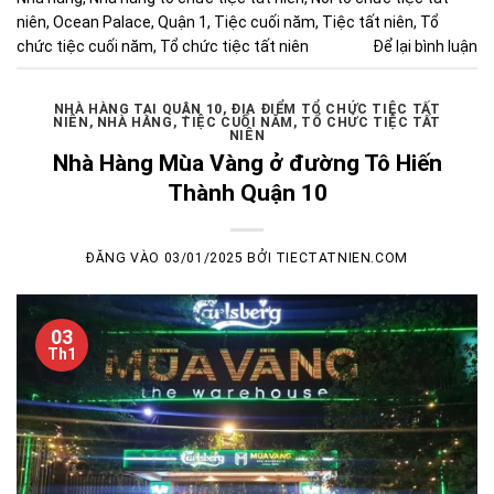
niên
,
Ocean Palace
,
Quận 1
,
Tiệc cuối năm
,
Tiệc tất niên
,
Tổ
chức tiệc cuối năm
,
Tổ chức tiệc tất niên
Để lại bình luận
NHÀ HÀNG TẠI QUẬN 10
,
ĐỊA ĐIỂM TỔ CHỨC TIỆC TẤT
NIÊN
,
NHÀ HÀNG
,
TIỆC CUỐI NĂM
,
TỔ CHỨC TIỆC TẤT
NIÊN
Nhà Hàng Mùa Vàng ở đường Tô Hiến
Thành Quận 10
ĐĂNG VÀO
03/01/2025
BỞI
TIECTATNIEN.COM
03
Th1