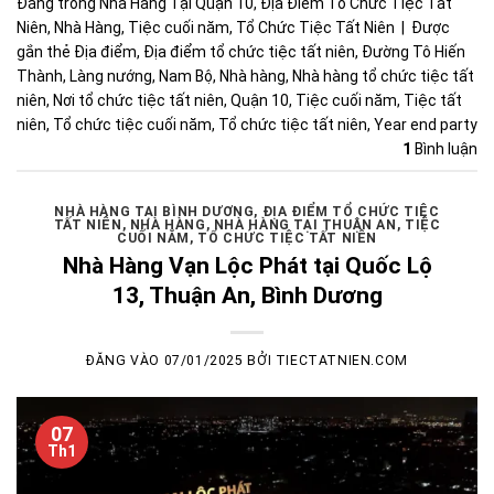
Đăng trong
Nhà Hàng Tại Quận 10
,
Địa Điểm Tổ Chức Tiệc Tất
Niên
,
Nhà Hàng
,
Tiệc cuối năm
,
Tổ Chức Tiệc Tất Niên
|
Được
gắn thẻ
Địa điểm
,
Địa điểm tổ chức tiệc tất niên
,
Đường Tô Hiến
Thành
,
Làng nướng
,
Nam Bộ
,
Nhà hàng
,
Nhà hàng tổ chức tiệc tất
niên
,
Nơi tổ chức tiệc tất niên
,
Quận 10
,
Tiệc cuối năm
,
Tiệc tất
niên
,
Tổ chức tiệc cuối năm
,
Tổ chức tiệc tất niên
,
Year end party
1
Bình luận
NHÀ HÀNG TẠI BÌNH DƯƠNG
,
ĐỊA ĐIỂM TỔ CHỨC TIỆC
TẤT NIÊN
,
NHÀ HÀNG
,
NHÀ HÀNG TẠI THUẬN AN
,
TIỆC
CUỐI NĂM
,
TỔ CHỨC TIỆC TẤT NIÊN
Nhà Hàng Vạn Lộc Phát tại Quốc Lộ
13, Thuận An, Bình Dương
ĐĂNG VÀO
07/01/2025
BỞI
TIECTATNIEN.COM
07
Th1