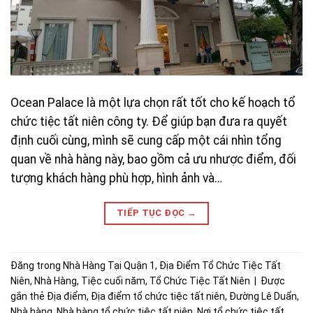
Ocean Palace là một lựa chọn rất tốt cho kế hoạch tổ
chức tiệc tất niên công ty. Để giúp bạn đưa ra quyết
định cuối cùng, mình sẽ cung cấp một cái nhìn tổng
quan về nhà hàng này, bao gồm cả ưu nhược điểm, đối
tượng khách hàng phù hợp, hình ảnh và…
TIẾP TỤC ĐỌC
→
Đăng trong
Nhà Hàng Tại Quận 1
,
Địa Điểm Tổ Chức Tiệc Tất
Niên
,
Nhà Hàng
,
Tiệc cuối năm
,
Tổ Chức Tiệc Tất Niên
|
Được
gắn thẻ
Địa điểm
,
Địa điểm tổ chức tiệc tất niên
,
Đường Lê Duẩn
,
Nhà hàng
,
Nhà hàng tổ chức tiệc tất niên
,
Nơi tổ chức tiệc tất