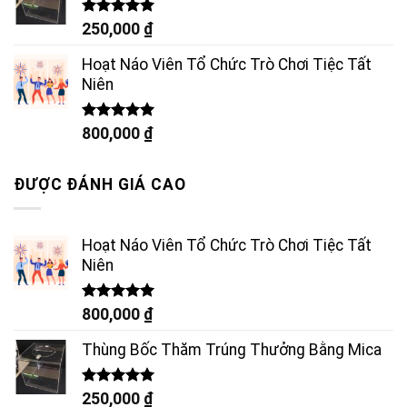
Được xếp
250,000
₫
hạng
5.00
5 sao
Hoạt Náo Viên Tổ Chức Trò Chơi Tiệc Tất
Niên
Được xếp
800,000
₫
hạng
5.00
5 sao
ĐƯỢC ĐÁNH GIÁ CAO
Hoạt Náo Viên Tổ Chức Trò Chơi Tiệc Tất
Niên
Được xếp
800,000
₫
hạng
5.00
5 sao
Thùng Bốc Thăm Trúng Thưởng Bằng Mica
Được xếp
250,000
₫