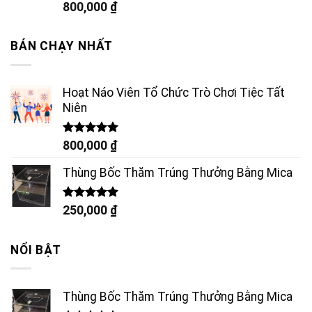
Được xếp
800,000
₫
hạng
5.00
5 sao
BÁN CHẠY NHẤT
Hoạt Náo Viên Tổ Chức Trò Chơi Tiệc Tất
Niên
Được xếp
800,000
₫
hạng
5.00
5 sao
Thùng Bốc Thăm Trúng Thưởng Bằng Mica
Được xếp
250,000
₫
hạng
5.00
5 sao
NỔI BẬT
Thùng Bốc Thăm Trúng Thưởng Bằng Mica