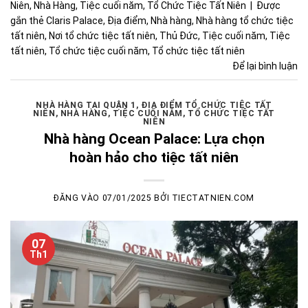
Niên
,
Nhà Hàng
,
Tiệc cuối năm
,
Tổ Chức Tiệc Tất Niên
|
Được
gắn thẻ
Claris Palace
,
Địa điểm
,
Nhà hàng
,
Nhà hàng tổ chức tiệc
tất niên
,
Nơi tổ chức tiệc tất niên
,
Thủ Đức
,
Tiệc cuối năm
,
Tiệc
tất niên
,
Tổ chức tiệc cuối năm
,
Tổ chức tiệc tất niên
Để lại bình luận
NHÀ HÀNG TẠI QUẬN 1
,
ĐỊA ĐIỂM TỔ CHỨC TIỆC TẤT
NIÊN
,
NHÀ HÀNG
,
TIỆC CUỐI NĂM
,
TỔ CHỨC TIỆC TẤT
NIÊN
Nhà hàng Ocean Palace: Lựa chọn
hoàn hảo cho tiệc tất niên
ĐĂNG VÀO
07/01/2025
BỞI
TIECTATNIEN.COM
07
Th1