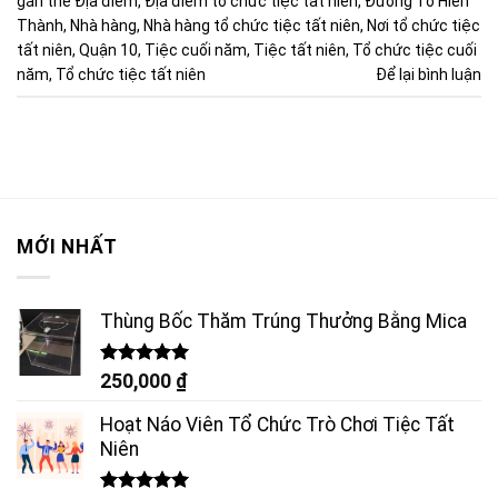
gắn thẻ
Địa điểm
,
Địa điểm tổ chức tiệc tất niên
,
Đường Tô Hiến
Thành
,
Nhà hàng
,
Nhà hàng tổ chức tiệc tất niên
,
Nơi tổ chức tiệc
tất niên
,
Quận 10
,
Tiệc cuối năm
,
Tiệc tất niên
,
Tổ chức tiệc cuối
năm
,
Tổ chức tiệc tất niên
Để lại bình luận
MỚI NHẤT
Thùng Bốc Thăm Trúng Thưởng Bằng Mica
Được xếp
250,000
₫
hạng
5.00
5 sao
Hoạt Náo Viên Tổ Chức Trò Chơi Tiệc Tất
Niên