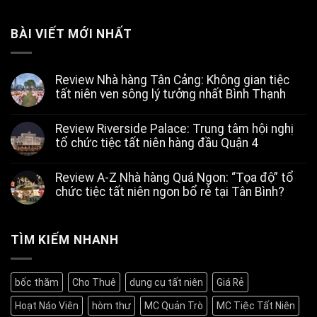
BÀI VIẾT MỚI NHẤT
Review Nhà hàng Tân Cảng: Không gian tiệc
tất niên ven sông lý tưởng nhất Bình Thạnh
Không
có
Review Riverside Palace: Trung tâm hội nghị
bình
luận
tổ chức tiệc tất niên hàng đầu Quận 4
ở
Review
Không
Nhà
có
Review A-Z Nhà hàng Quá Ngon: “Tọa độ” tổ
hàng
bình
Tân
luận
chức tiệc tất niên ngon bổ rẻ tại Tân Bình?
ở
Cảng:
Review
Không
Không
Riverside
có
gian
Palace:
bình
tiệc
Trung
luận
TÌM KIẾM NHANH
tất
ở
tâm
niên
Review
hội
ven
A-
nghị
sông
Z
tổ
lý
bốc thăm
Cho Thuê
dụng cụ tất niên
Giá Rẻ
Nhà
chức
tưởng
hàng
tiệc
nhất
Hoạt Náo Viên
hòm thư
MC Quản Trò
MC Tiệc Tất Niên
Quá
tất
Bình
Ngon:
niên