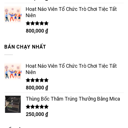
hạng
5.00
5 sao
Hoạt Náo Viên Tổ Chức Trò Chơi Tiệc Tất
Niên
Được xếp
800,000
₫
hạng
5.00
5 sao
BÁN CHẠY NHẤT
Hoạt Náo Viên Tổ Chức Trò Chơi Tiệc Tất
Niên
Được xếp
800,000
₫
hạng
5.00
5 sao
Thùng Bốc Thăm Trúng Thưởng Bằng Mica
Được xếp
250,000
₫
hạng
5.00
5 sao