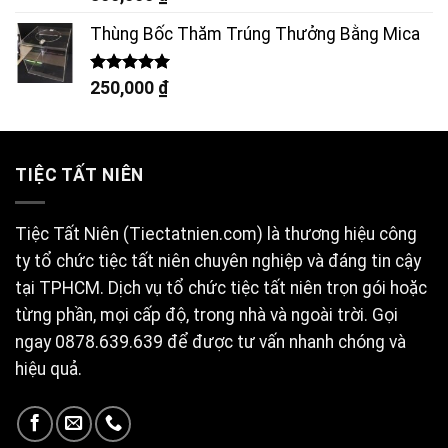
hạng
5.00
5 sao
Thùng Bốc Thăm Trúng Thưởng Bằng Mica
Được xếp
250,000
₫
hạng
5.00
5 sao
TIỆC TẤT NIÊN
Tiệc Tất Niên (Tiectatnien.com) là thương hiệu công
ty tổ chức tiệc tất niên chuyên nghiệp và đáng tin cậy
tại TPHCM. Dịch vụ tổ chức tiệc tất niên trọn gói hoặc
từng phần, mọi cấp độ, trong nhà và ngoài trời. Gọi
ngay 0878.639.639 để được tư vấn nhanh chóng và
hiệu quả.