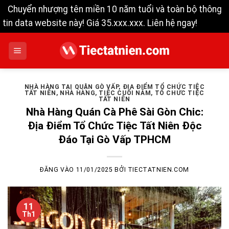
Chuyển nhượng tên miền 10 năm tuổi và toàn bộ thông
tin data website này! Giá 35.xxx.xxx. Liên hệ ngay!
Bỏ qua
Bỏ
qua
nội
dung
NHÀ HÀNG TẠI QUẬN GÒ VẤP
,
ĐỊA ĐIỂM TỔ CHỨC TIỆC
TẤT NIÊN
,
NHÀ HÀNG
,
TIỆC CUỐI NĂM
,
TỔ CHỨC TIỆC
TẤT NIÊN
Nhà Hàng Quán Cà Phê Sài Gòn Chic:
Địa Điểm Tổ Chức Tiệc Tất Niên Độc
Đáo Tại Gò Vấp TPHCM
ĐĂNG VÀO
11/01/2025
BỞI
TIECTATNIEN.COM
11
Th1