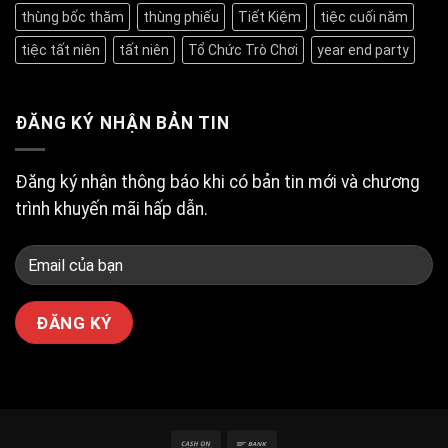
Thạnh
“Tọa
hàng
thùng bốc thăm
thùng phiếu
Tiết Kiệm
tiệc cuối năm
độ”
đầu
tổ
Quận
tiệc tất niên
tất niên
Tổ Chức Trò Chơi
year end party
chức
4
tiệc
tất
niên
ngon
ĐĂNG KÝ NHẬN BẢN TIN
bổ
rẻ
tại
Tân
Đăng ký nhận thông báo khi có bản tin mới và chương
Bình?
trình khuyến mãi hấp dẫn.
Cash
Bank