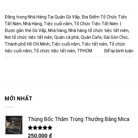
Đăng trong
Nhà Hàng Tại Quận Gò Vấp
,
Địa Điểm Tổ Chức Tiệc
Tất Niên
,
Nhà Hàng
,
Tiệc cuối năm
,
Tổ Chức Tiệc Tất Niên
|
Được gắn thẻ
Gò Vấp
,
Nhà hàng
,
Nhà hàng tổ chức tiệc tất niên
,
Nơi tổ chức tiệc tất niên
,
Quán cà phê
,
Quán Cafe
,
Sài Gòn Chic
,
Thành phố Hồ Chí Minh
,
Tiệc cuối năm
,
Tiệc tất niên
,
Tổ chức
tiệc cuối năm
,
Tổ chức tiệc tất niên
,
TPHCM
Để lại bình luận
MỚI NHẤT
Thùng Bốc Thăm Trúng Thưởng Bằng Mica
Được xếp
250,000
₫