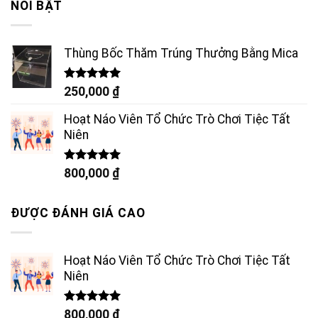
NỔI BẬT
Thùng Bốc Thăm Trúng Thưởng Bằng Mica
Được xếp
250,000
₫
hạng
5.00
5 sao
Hoạt Náo Viên Tổ Chức Trò Chơi Tiệc Tất
Niên
Được xếp
800,000
₫
hạng
5.00
5 sao
ĐƯỢC ĐÁNH GIÁ CAO
Hoạt Náo Viên Tổ Chức Trò Chơi Tiệc Tất
Niên
Được xếp
800,000
₫