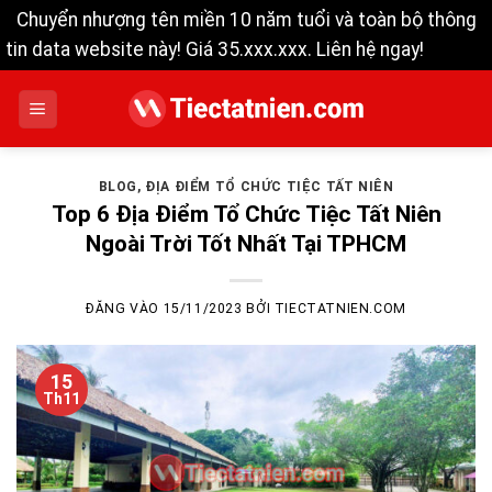
Chuyển nhượng tên miền 10 năm tuổi và toàn bộ thông
tin data website này! Giá 35.xxx.xxx. Liên hệ ngay!
Bỏ qua
Bỏ
qua
nội
dung
BLOG
,
ĐỊA ĐIỂM TỔ CHỨC TIỆC TẤT NIÊN
Top 6 Địa Điểm Tổ Chức Tiệc Tất Niên
Ngoài Trời Tốt Nhất Tại TPHCM
ĐĂNG VÀO
15/11/2023
BỞI
TIECTATNIEN.COM
15
Th11