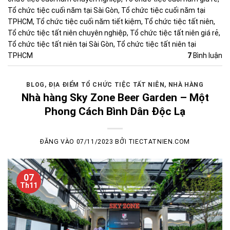
Tổ chức tiệc cuối năm tại Sài Gòn
,
Tổ chức tiệc cuối năm tại
TPHCM
,
Tổ chức tiệc cuối năm tiết kiệm
,
Tổ chức tiệc tất niên
,
Tổ chức tiệc tất niên chuyên nghiệp
,
Tổ chức tiệc tất niên giá rẻ
,
Tổ chức tiệc tất niên tại Sài Gòn
,
Tổ chức tiệc tất niên tại
TPHCM
7
Bình luận
BLOG
,
ĐỊA ĐIỂM TỔ CHỨC TIỆC TẤT NIÊN
,
NHÀ HÀNG
Nhà hàng Sky Zone Beer Garden – Một
Phong Cách Bình Dân Độc Lạ
ĐĂNG VÀO
07/11/2023
BỞI
TIECTATNIEN.COM
07
Th11