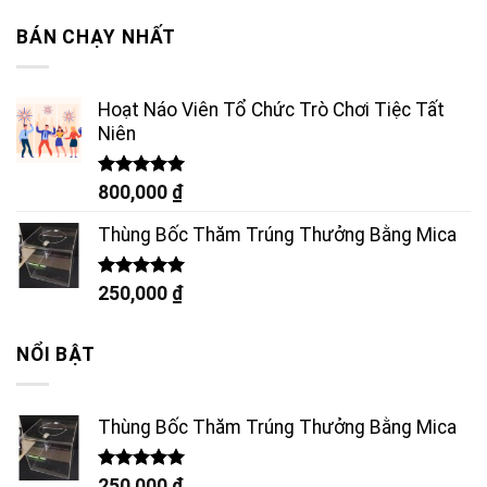
5 sao
BÁN CHẠY NHẤT
Hoạt Náo Viên Tổ Chức Trò Chơi Tiệc Tất
Niên
Được xếp
800,000
₫
hạng
5.00
5 sao
Thùng Bốc Thăm Trúng Thưởng Bằng Mica
Được xếp
250,000
₫
hạng
5.00
5 sao
NỔI BẬT
Thùng Bốc Thăm Trúng Thưởng Bằng Mica
Được xếp
250,000
₫