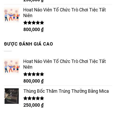
hạng
5.00
5 sao
Hoạt Náo Viên Tổ Chức Trò Chơi Tiệc Tất
Niên
Được xếp
800,000
₫
hạng
5.00
5 sao
ĐƯỢC ĐÁNH GIÁ CAO
Hoạt Náo Viên Tổ Chức Trò Chơi Tiệc Tất
Niên
Được xếp
800,000
₫
hạng
5.00
5 sao
Thùng Bốc Thăm Trúng Thưởng Bằng Mica
Được xếp
250,000
₫
hạng
5.00
5 sao