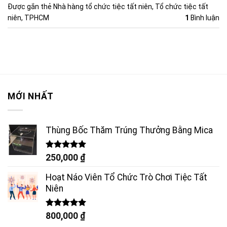
Được gắn thẻ
Nhà hàng tổ chức tiệc tất niên
,
Tổ chức tiệc tất
niên
,
TPHCM
1
Bình luận
MỚI NHẤT
Thùng Bốc Thăm Trúng Thưởng Bằng Mica
Được xếp
250,000
₫
hạng
5.00
5 sao
Hoạt Náo Viên Tổ Chức Trò Chơi Tiệc Tất
Niên
Được xếp
800,000
₫
hạng
5.00