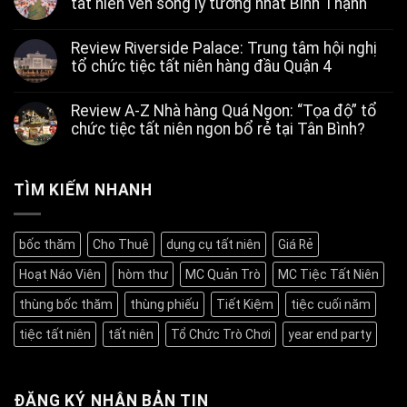
tất niên ven sông lý tưởng nhất Bình Thạnh
Không
có
Review Riverside Palace: Trung tâm hội nghị
bình
luận
tổ chức tiệc tất niên hàng đầu Quận 4
ở
Review
Không
Nhà
có
Review A-Z Nhà hàng Quá Ngon: “Tọa độ” tổ
hàng
bình
Tân
luận
chức tiệc tất niên ngon bổ rẻ tại Tân Bình?
ở
Cảng:
Review
Không
Không
Riverside
có
gian
Palace:
bình
tiệc
Trung
luận
TÌM KIẾM NHANH
tất
ở
tâm
niên
Review
hội
ven
A-
nghị
sông
Z
tổ
lý
bốc thăm
Cho Thuê
dụng cụ tất niên
Giá Rẻ
Nhà
chức
tưởng
hàng
tiệc
nhất
Hoạt Náo Viên
hòm thư
MC Quản Trò
MC Tiệc Tất Niên
Quá
tất
Bình
Ngon:
niên
Thạnh
“Tọa
hàng
thùng bốc thăm
thùng phiếu
Tiết Kiệm
tiệc cuối năm
độ”
đầu
tổ
Quận
tiệc tất niên
tất niên
Tổ Chức Trò Chơi
year end party
chức
4
tiệc
tất
niên
ngon
ĐĂNG KÝ NHẬN BẢN TIN
bổ